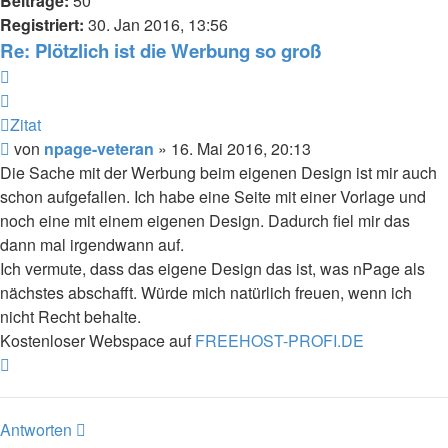
Beiträge:
50
Registriert:
30. Jan 2016, 13:56
Re: Plötzlich ist die Werbung so groß
Zitat
Zitat
Beitrag
von
npage-veteran
»
16. Mai 2016, 20:13
Die Sache mit der Werbung beim eigenen Design ist mir auch
schon aufgefallen. Ich habe eine Seite mit einer Vorlage und
noch eine mit einem eigenen Design. Dadurch fiel mir das
dann mal irgendwann auf.
Ich vermute, dass das eigene Design das ist, was nPage als
nächstes abschafft. Würde mich natürlich freuen, wenn ich
nicht Recht behalte.
Kostenloser Webspace auf
FREEHOST-PROFI.DE
Nach
oben
Antworten