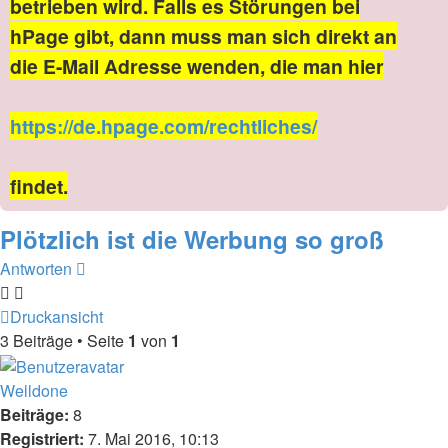
betrieben wird. Falls es Störungen bei
hPage gibt, dann muss man sich direkt an
die E-Mail Adresse wenden, die man hier
https://de.hpage.com/rechtliches/
findet.
Plötzlich ist die Werbung so groß
Antworten
Druckansicht
3 Beiträge • Seite
1
von
1
Welldone
Beiträge:
8
Registriert:
7. Mai 2016, 10:13