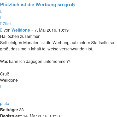
Plötzlich ist die Werbung so groß
Zitat
Zitat
Beitrag
von
Welldone
»
7. Mai 2016, 10:19
Hallöchen zusammen!
Seit einigen Monaten ist die Werbung auf meiner Startseite so
groß, dass mein Inhalt teilweise verschwunden ist.
Was kann ich dagegen unternehmen?
Gruß...
Welldone
Nach
oben
pluto
Beiträge:
33
Registriert:
14. Mär 2016, 13:50