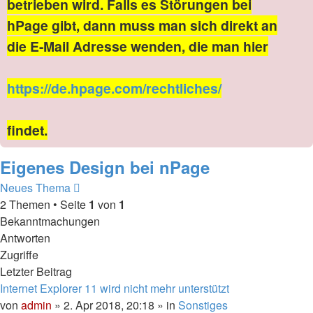
betrieben wird. Falls es Störungen bei
hPage gibt, dann muss man sich direkt an
die E-Mail Adresse wenden, die man hier
https://de.hpage.com/rechtliches/
findet.
Eigenes Design bei nPage
Neues Thema
2 Themen • Seite
1
von
1
Bekanntmachungen
Antworten
Zugriffe
Letzter Beitrag
Internet Explorer 11 wird nicht mehr unterstützt
von
admin
» 2. Apr 2018, 20:18 » in
Sonstiges