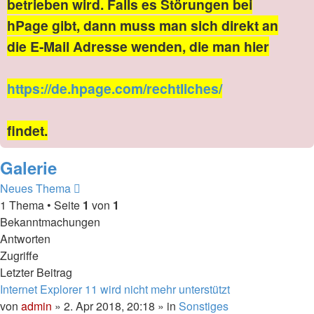
betrieben wird. Falls es Störungen bei
hPage gibt, dann muss man sich direkt an
die E-Mail Adresse wenden, die man hier
https://de.hpage.com/rechtliches/
findet.
Galerie
Neues Thema
1 Thema • Seite
1
von
1
Bekanntmachungen
Antworten
Zugriffe
Letzter Beitrag
Internet Explorer 11 wird nicht mehr unterstützt
von
admin
» 2. Apr 2018, 20:18 » in
Sonstiges