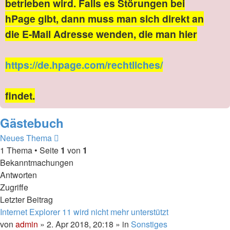
betrieben wird. Falls es Störungen bei
hPage gibt, dann muss man sich direkt an
die E-Mail Adresse wenden, die man hier
https://de.hpage.com/rechtliches/
findet.
Gästebuch
Neues Thema
1 Thema • Seite
1
von
1
Bekanntmachungen
Antworten
Zugriffe
Letzter Beitrag
Internet Explorer 11 wird nicht mehr unterstützt
von
admin
» 2. Apr 2018, 20:18 » in
Sonstiges