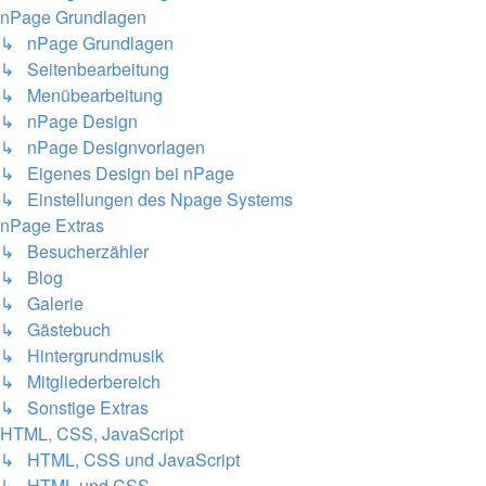
nPage Grundlagen
↳ nPage Grundlagen
↳ Seitenbearbeitung
↳ Menübearbeitung
↳ nPage Design
↳ nPage Designvorlagen
↳ Eigenes Design bei nPage
↳ Einstellungen des Npage Systems
nPage Extras
↳ Besucherzähler
↳ Blog
↳ Galerie
↳ Gästebuch
↳ Hintergrundmusik
↳ Mitgliederbereich
↳ Sonstige Extras
HTML, CSS, JavaScript
↳ HTML, CSS und JavaScript
↳ HTML und CSS