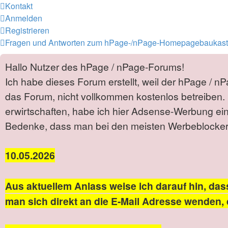
Kontakt
Anmelden
Registrieren
Fragen und Antworten zum hPage-/nPage-Homepagebaukas
Hallo Nutzer des hPage / nPage-Forums!
Ich habe dieses Forum erstellt, weil der hPage / n
das Forum, nicht vollkommen kostenlos betreiben. 
erwirtschaften, habe ich hier Adsense-Werbung ei
Bedenke, dass man bei den meisten Werbeblockern 
10.05.2026
Aus aktuellem Anlass weise ich darauf hin, das
man sich direkt an die E-Mail Adresse wenden, 