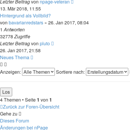
Letzter Beitrag
von
npage-veteran
13. Mär 2018, 11:55
Hintergrund als Vollbild?
von
bavarianredstars
» 26. Jan 2017, 08:04
1
Antworten
32778
Zugriffe
Letzter Beitrag
von
pluto
26. Jan 2017, 21:58
Neues Thema
Anzeigen:
Sortiere nach:
4 Themen • Seite
1
von
1
Zurück zur Foren-Übersicht
Gehe zu
Dieses Forum
Änderungen bei nPage