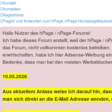
Kontakt
Anmelden
Registrieren
Fragen und Antworten zum hPage-/nPage-Homepagebaukas
Hallo Nutzer des hPage / nPage-Forums!
Ich habe dieses Forum erstellt, weil der hPage / n
das Forum, nicht vollkommen kostenlos betreiben. 
erwirtschaften, habe ich hier Adsense-Werbung ei
Bedenke, dass man bei den meisten Werbeblockern 
10.05.2026
Aus aktuellem Anlass weise ich darauf hin, das
man sich direkt an die E-Mail Adresse wenden, 