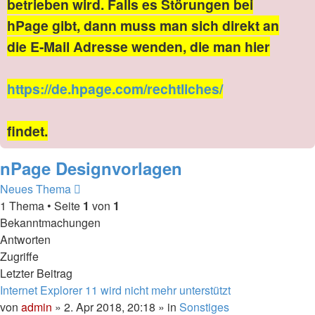
betrieben wird. Falls es Störungen bei
hPage gibt, dann muss man sich direkt an
die E-Mail Adresse wenden, die man hier
https://de.hpage.com/rechtliches/
findet.
nPage Designvorlagen
Neues Thema
1 Thema • Seite
1
von
1
Bekanntmachungen
Antworten
Zugriffe
Letzter Beitrag
Internet Explorer 11 wird nicht mehr unterstützt
von
admin
» 2. Apr 2018, 20:18 » in
Sonstiges