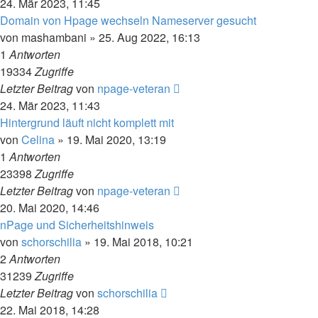
24. Mär 2023, 11:45
Domain von Hpage wechseln Nameserver gesucht
von
mashambani
» 25. Aug 2022, 16:13
1
Antworten
19334
Zugriffe
Letzter Beitrag
von
npage-veteran
24. Mär 2023, 11:43
Hintergrund läuft nicht komplett mit
von
Celina
» 19. Mai 2020, 13:19
1
Antworten
23398
Zugriffe
Letzter Beitrag
von
npage-veteran
20. Mai 2020, 14:46
nPage und Sicherheitshinweis
von
schorschilia
» 19. Mai 2018, 10:21
2
Antworten
31239
Zugriffe
Letzter Beitrag
von
schorschilia
22. Mai 2018, 14:28