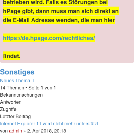
betrieben wird. Falls es Störungen bei
hPage gibt, dann muss man sich direkt an
die E-Mail Adresse wenden, die man hier
https://de.hpage.com/rechtliches/
findet.
Sonstiges
Neues Thema
14 Themen • Seite
1
von
1
Bekanntmachungen
Antworten
Zugriffe
Letzter Beitrag
Internet Explorer 11 wird nicht mehr unterstützt
von
admin
» 2. Apr 2018, 20:18