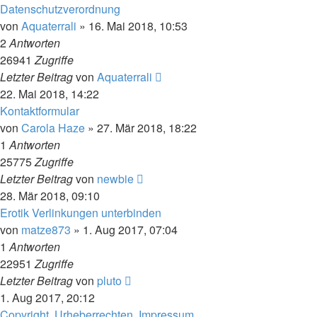
Datenschutzverordnung
von
Aquaterrali
» 16. Mai 2018, 10:53
2
Antworten
26941
Zugriffe
Letzter Beitrag
von
Aquaterrali
22. Mai 2018, 14:22
Kontaktformular
von
Carola Haze
» 27. Mär 2018, 18:22
1
Antworten
25775
Zugriffe
Letzter Beitrag
von
newbie
28. Mär 2018, 09:10
Erotik Verlinkungen unterbinden
von
matze873
» 1. Aug 2017, 07:04
1
Antworten
22951
Zugriffe
Letzter Beitrag
von
pluto
1. Aug 2017, 20:12
Copyright, Urheberrechten, Impressum