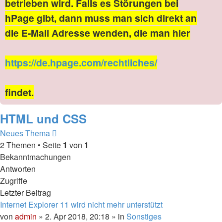
betrieben wird. Falls es Störungen bei
hPage gibt, dann muss man sich direkt an
die E-Mail Adresse wenden, die man hier
https://de.hpage.com/rechtliches/
findet.
HTML und CSS
Neues Thema
2 Themen • Seite
1
von
1
Bekanntmachungen
Antworten
Zugriffe
Letzter Beitrag
Internet Explorer 11 wird nicht mehr unterstützt
von
admin
» 2. Apr 2018, 20:18 » in
Sonstiges