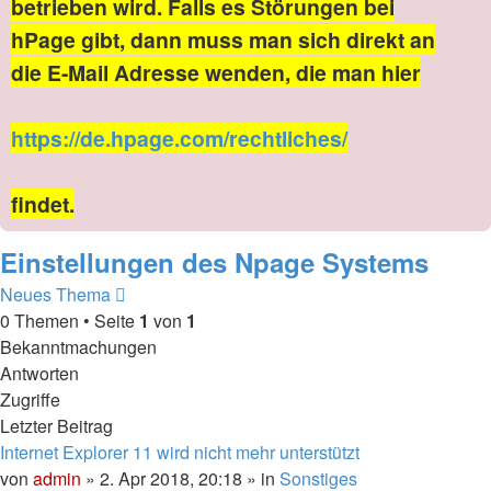
betrieben wird. Falls es Störungen bei
hPage gibt, dann muss man sich direkt an
die E-Mail Adresse wenden, die man hier
https://de.hpage.com/rechtliches/
findet.
Einstellungen des Npage Systems
Neues Thema
0 Themen • Seite
1
von
1
Bekanntmachungen
Antworten
Zugriffe
Letzter Beitrag
Internet Explorer 11 wird nicht mehr unterstützt
von
admin
» 2. Apr 2018, 20:18 » in
Sonstiges