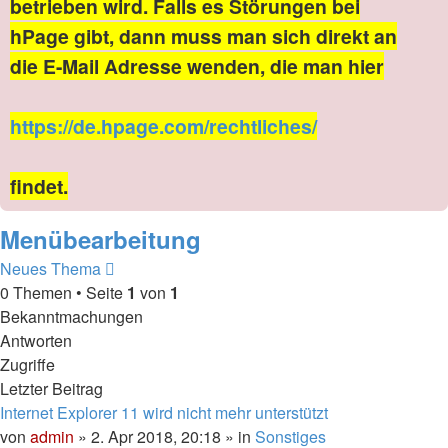
betrieben wird. Falls es Störungen bei
hPage gibt, dann muss man sich direkt an
die E-Mail Adresse wenden, die man hier
https://de.hpage.com/rechtliches/
findet.
Menübearbeitung
Neues Thema
0 Themen • Seite
1
von
1
Bekanntmachungen
Antworten
Zugriffe
Letzter Beitrag
Internet Explorer 11 wird nicht mehr unterstützt
von
admin
» 2. Apr 2018, 20:18 » in
Sonstiges