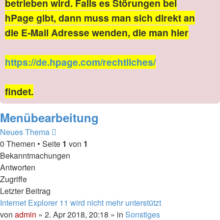
betrieben wird. Falls es Störungen bei
hPage gibt, dann muss man sich direkt an
die E-Mail Adresse wenden, die man hier
https://de.hpage.com/rechtliches/
findet.
Menübearbeitung
Neues Thema
0 Themen • Seite
1
von
1
Bekanntmachungen
Antworten
Zugriffe
Letzter Beitrag
Internet Explorer 11 wird nicht mehr unterstützt
von
admin
» 2. Apr 2018, 20:18 » in
Sonstiges