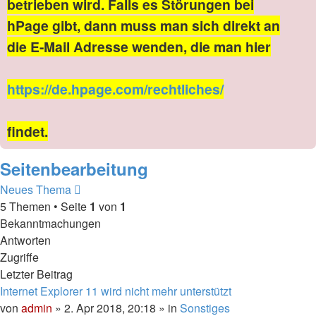
betrieben wird. Falls es Störungen bei
hPage gibt, dann muss man sich direkt an
die E-Mail Adresse wenden, die man hier
https://de.hpage.com/rechtliches/
findet.
Seitenbearbeitung
Neues Thema
5 Themen • Seite
1
von
1
Bekanntmachungen
Antworten
Zugriffe
Letzter Beitrag
Internet Explorer 11 wird nicht mehr unterstützt
von
admin
» 2. Apr 2018, 20:18 » in
Sonstiges