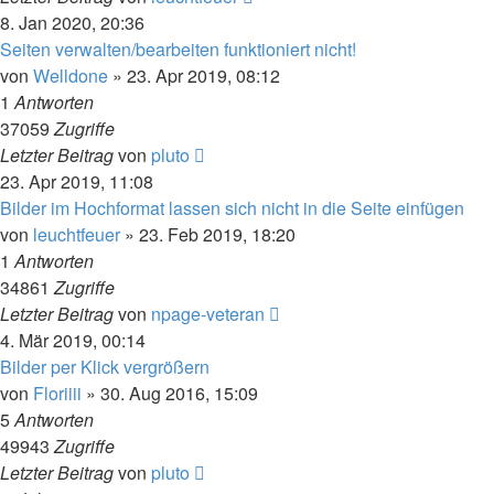
8. Jan 2020, 20:36
Seiten verwalten/bearbeiten funktioniert nicht!
von
Welldone
» 23. Apr 2019, 08:12
1
Antworten
37059
Zugriffe
Letzter Beitrag
von
pluto
23. Apr 2019, 11:08
Bilder im Hochformat lassen sich nicht in die Seite einfügen
von
leuchtfeuer
» 23. Feb 2019, 18:20
1
Antworten
34861
Zugriffe
Letzter Beitrag
von
npage-veteran
4. Mär 2019, 00:14
Bilder per Klick vergrößern
von
Floriiii
» 30. Aug 2016, 15:09
5
Antworten
49943
Zugriffe
Letzter Beitrag
von
pluto