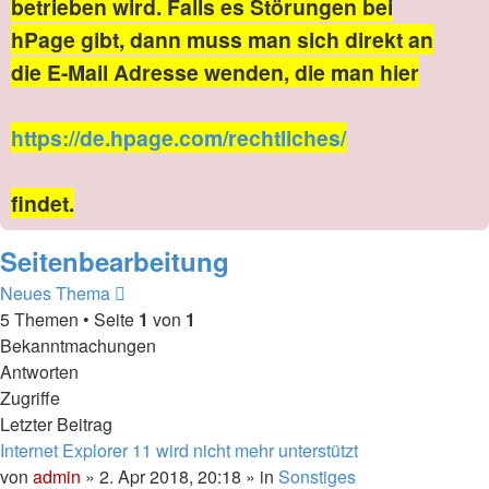
betrieben wird. Falls es Störungen bei
hPage gibt, dann muss man sich direkt an
die E-Mail Adresse wenden, die man hier
https://de.hpage.com/rechtliches/
findet.
Seitenbearbeitung
Neues Thema
5 Themen • Seite
1
von
1
Bekanntmachungen
Antworten
Zugriffe
Letzter Beitrag
Internet Explorer 11 wird nicht mehr unterstützt
von
admin
» 2. Apr 2018, 20:18 » in
Sonstiges