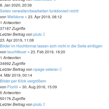
8. Jan 2020, 20:36
Seiten verwalten/bearbeiten funktioniert nicht!
von
Welldone
» 23. Apr 2019, 08:12
1
Antworten
37187
Zugriffe
Letzter Beitrag
von
pluto
23. Apr 2019, 11:08
Bilder im Hochformat lassen sich nicht in die Seite einfügen
von
leuchtfeuer
» 23. Feb 2019, 18:20
1
Antworten
34992
Zugriffe
Letzter Beitrag
von
npage-veteran
4. Mär 2019, 00:14
Bilder per Klick vergrößern
von
Floriiii
» 30. Aug 2016, 15:09
5
Antworten
50176
Zugriffe
Letzter Beitrag
von
pluto