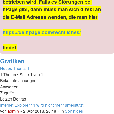
betrieben wird. Falls es Störungen bei
hPage gibt, dann muss man sich direkt an
die E-Mail Adresse wenden, die man hier
https://de.hpage.com/rechtliches/
findet.
Grafiken
Neues Thema
1 Thema • Seite
1
von
1
Bekanntmachungen
Antworten
Zugriffe
Letzter Beitrag
Internet Explorer 11 wird nicht mehr unterstützt
von
admin
» 2. Apr 2018, 20:18 » in
Sonstiges