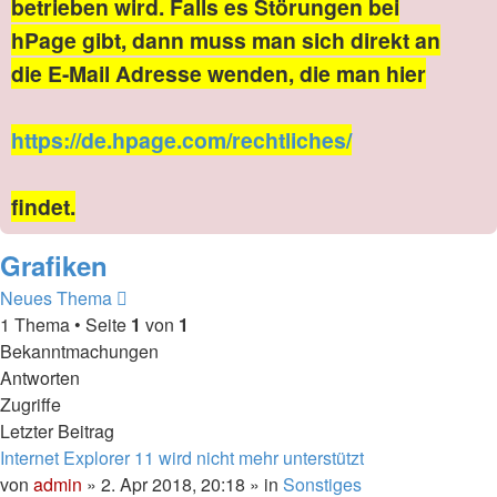
betrieben wird. Falls es Störungen bei
hPage gibt, dann muss man sich direkt an
die E-Mail Adresse wenden, die man hier
https://de.hpage.com/rechtliches/
findet.
Grafiken
Neues Thema
1 Thema • Seite
1
von
1
Bekanntmachungen
Antworten
Zugriffe
Letzter Beitrag
Internet Explorer 11 wird nicht mehr unterstützt
von
admin
» 2. Apr 2018, 20:18 » in
Sonstiges