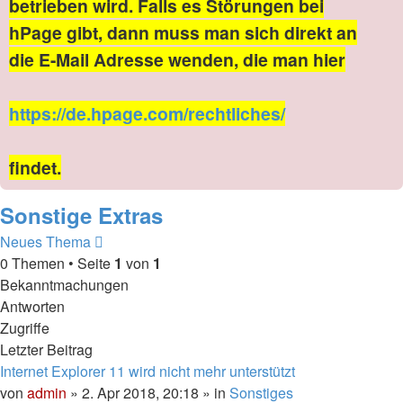
betrieben wird. Falls es Störungen bei
hPage gibt, dann muss man sich direkt an
die E-Mail Adresse wenden, die man hier
https://de.hpage.com/rechtliches/
findet.
Sonstige Extras
Neues Thema
0 Themen • Seite
1
von
1
Bekanntmachungen
Antworten
Zugriffe
Letzter Beitrag
Internet Explorer 11 wird nicht mehr unterstützt
von
admin
» 2. Apr 2018, 20:18 » in
Sonstiges