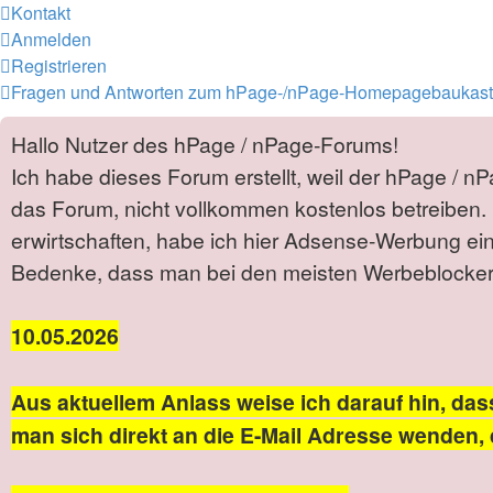
Kontakt
Anmelden
Registrieren
Fragen und Antworten zum hPage-/nPage-Homepagebaukas
Hallo Nutzer des hPage / nPage-Forums!
Ich habe dieses Forum erstellt, weil der hPage / n
das Forum, nicht vollkommen kostenlos betreiben. 
erwirtschaften, habe ich hier Adsense-Werbung ei
Bedenke, dass man bei den meisten Werbeblockern 
10.05.2026
Aus aktuellem Anlass weise ich darauf hin, das
man sich direkt an die E-Mail Adresse wenden, 