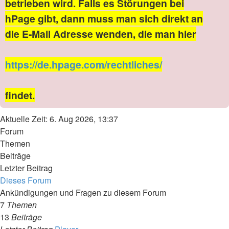
betrieben wird. Falls es Störungen bei
hPage gibt, dann muss man sich direkt an
die E-Mail Adresse wenden, die man hier
https://de.hpage.com/rechtliches/
findet.
Aktuelle Zeit: 6. Aug 2026, 13:37
Forum
Themen
Beiträge
Letzter Beitrag
Dieses Forum
Ankündigungen und Fragen zu diesem Forum
7
Themen
13
Beiträge