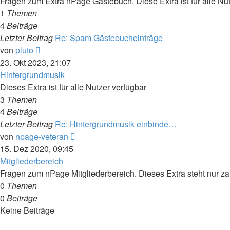
Fragen zum Extra nPage Gästebuch. Diese Extra ist für alle Nut
1
Themen
4
Beiträge
Letzter Beitrag
Re: Spam Gästebucheinträge
Neuester
von
pluto
Beitrag
23. Okt 2023, 21:07
Hintergrundmusik
Dieses Extra ist für alle Nutzer verfügbar
3
Themen
4
Beiträge
Letzter Beitrag
Re: Hintergrundmusik einbinde…
Neuester
von
npage-veteran
Beitrag
15. Dez 2020, 09:45
Mitgliederbereich
Fragen zum nPage Mitgliederbereich. Dieses Extra steht nur za
0
Themen
0
Beiträge
Keine Beiträge