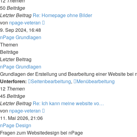
12
Themen
50
Beiträge
Letzter Beitrag
Re: Homepage ohne Bilder
Neuester
von
npage-veteran
Beitrag
9. Sep 2024, 16:48
nPage Grundlagen
Themen
Beiträge
Letzter Beitrag
nPage Grundlagen
Grundlagen der Erstellung und Bearbeitung einer Website bei
Unterforen:
Seitenbearbeitung
,
Menübearbeitung
12
Themen
45
Beiträge
Letzter Beitrag
Re: Ich kann meine website vo…
Neuester
von
npage-veteran
Beitrag
11. Mai 2026, 21:06
nPage Design
Fragen zum Websitedesign bei nPage