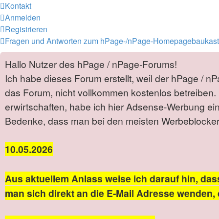
Kontakt
Anmelden
Registrieren
Fragen und Antworten zum hPage-/nPage-Homepagebaukas
Hallo Nutzer des hPage / nPage-Forums!
Ich habe dieses Forum erstellt, weil der hPage / n
das Forum, nicht vollkommen kostenlos betreiben. 
erwirtschaften, habe ich hier Adsense-Werbung ei
Bedenke, dass man bei den meisten Werbeblockern 
10.05.2026
Aus aktuellem Anlass weise ich darauf hin, das
man sich direkt an die E-Mail Adresse wenden, 