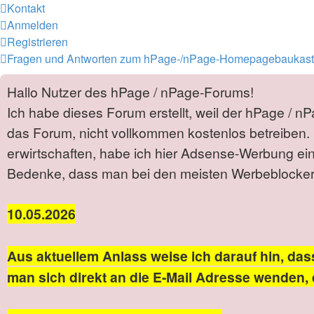
Kontakt
Anmelden
Registrieren
Fragen und Antworten zum hPage-/nPage-Homepagebaukas
Hallo Nutzer des hPage / nPage-Forums!
Ich habe dieses Forum erstellt, weil der hPage / n
das Forum, nicht vollkommen kostenlos betreiben. 
erwirtschaften, habe ich hier Adsense-Werbung ei
Bedenke, dass man bei den meisten Werbeblockern 
10.05.2026
Aus aktuellem Anlass weise ich darauf hin, das
man sich direkt an die E-Mail Adresse wenden, 