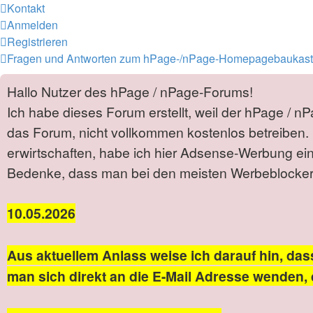
Kontakt
Anmelden
Registrieren
Fragen und Antworten zum hPage-/nPage-Homepagebaukas
Hallo Nutzer des hPage / nPage-Forums!
Ich habe dieses Forum erstellt, weil der hPage / n
das Forum, nicht vollkommen kostenlos betreiben. 
erwirtschaften, habe ich hier Adsense-Werbung ei
Bedenke, dass man bei den meisten Werbeblockern 
10.05.2026
Aus aktuellem Anlass weise ich darauf hin, das
man sich direkt an die E-Mail Adresse wenden, 